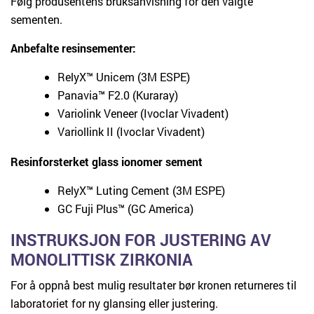
Følg produsentens bruksanvisning for den valgte
sementen.
Anbefalte resinsementer:
RelyX™ Unicem (3M ESPE)
Panavia™ F2.0 (Kuraray)
Variolink Veneer (Ivoclar Vivadent)
Variollink II (Ivoclar Vivadent)
Resinforsterket glass ionomer sement
RelyX™ Luting Cement (3M ESPE)
GC Fuji Plus™ (GC America)
INSTRUKSJON FOR JUSTERING AV
MONOLITTISK ZIRKONIA
For å oppnå best mulig resultater bør kronen returneres til
laboratoriet for ny glansing eller justering.