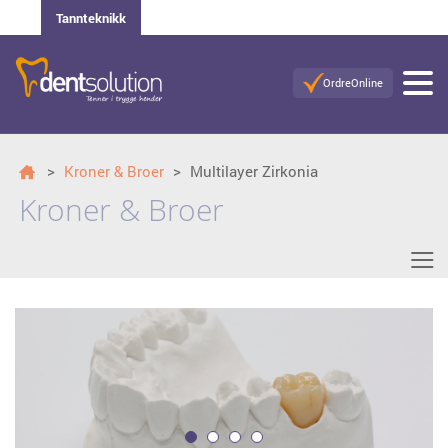
Tannteknikk
OrdreOnline
>
Kroner & Broer
>
Multilayer Zirkonia
Kroner & Broer
≡