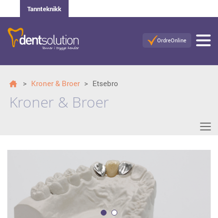
Tannteknikk
OrdreOnline
>
Kroner & Broer
>
Etsebro
Kroner & Broer
≡